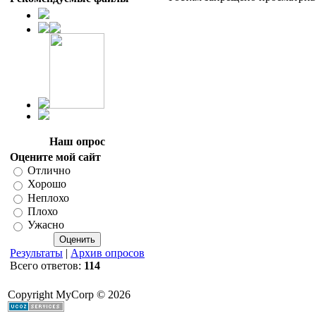
Наш опрос
Оцените мой сайт
Отлично
Хорошо
Неплохо
Плохо
Ужасно
Результаты
|
Архив опросов
Всего ответов:
114
Copyright MyCorp © 2026