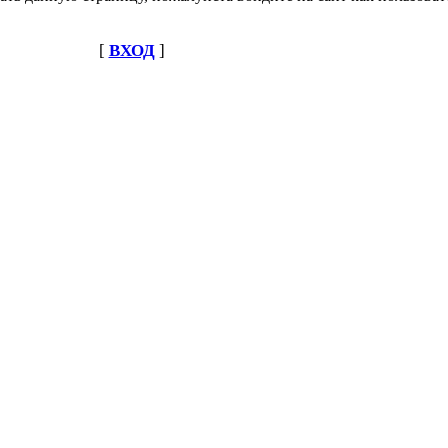
[
ВХОД
]